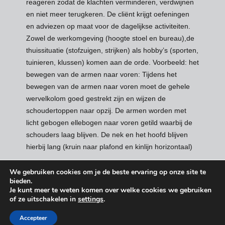
reageren zodat de klachten verminderen, verdwijnen
en niet meer terugkeren. De cliënt krijgt oefeningen
en adviezen op maat voor de dagelijkse activiteiten.
Zowel de werkomgeving (hoogte stoel en bureau),de
thuissituatie (stofzuigen, strijken) als hobby’s (sporten,
tuinieren, klussen) komen aan de orde. Voorbeeld: het
bewegen van de armen naar voren: Tijdens het
bewegen van de armen naar voren moet de gehele
wervelkolom goed gestrekt zijn en wijzen de
schoudertoppen naar opzij. De armen worden met
licht gebogen ellebogen naar voren getild waarbij de
schouders laag blijven. De nek en het hoofd blijven
hierbij lang (kruin naar plafond en kinlijn horizontaal)
Geplaatst
17 maart 2018
We gebruiken cookies om je de beste ervaring op onze site te
op
bieden.
Je kunt meer te weten komen over welke cookies we gebruiken
of ze uitschakelen in
settings
.
OefenTherapie Parkstad
▇
Neem contact met ons op
Created by
Thispage.nl
& designed by
Mackintosh
Accepteer
Cookies
-
Privacybeleid